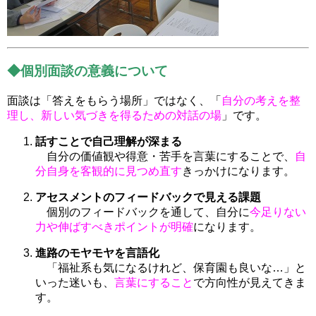
◆個別面談の意義について
面談は「答えをもらう場所」ではなく、「
自分の考えを整
理し、新しい気づきを得るための対話の場
」です。
話すことで自己理解が深まる
自分の価値観や得意・苦手を言葉にすることで、
自
分自身を客観的に見つめ直す
きっかけになります。
アセスメントのフィードバックで見える課題
個別のフィードバックを通して、自分に
今足りない
力や伸ばすべきポイントが明確
になります。
進路のモヤモヤを言語化
「福祉系も気になるけれど、保育園も良いな…」と
いった迷いも、
言葉にすること
で方向性が見えてきま
す。