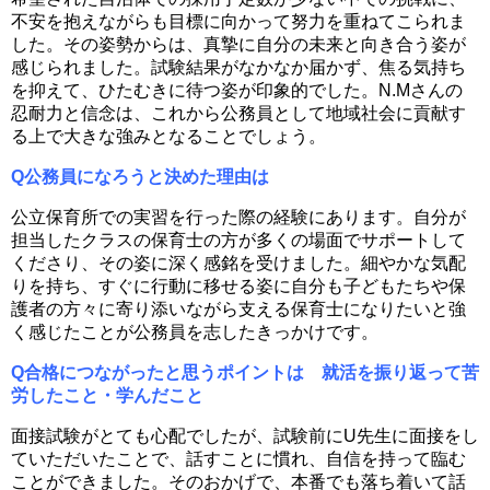
不安を抱えながらも目標に向かって努力を重ねてこられま
した。その姿勢からは、真摯に自分の未来と向き合う姿が
感じられました。試験結果がなかなか届かず、焦る気持ち
を抑えて、ひたむきに待つ姿が印象的でした。N.Mさんの
忍耐力と信念は、これから公務員として地域社会に貢献す
る上で大きな強みとなることでしょう。
Q公務員になろうと決めた理由は
公立保育所での実習を行った際の経験にあります。自分が
担当したクラスの保育士の方が多くの場面でサポートして
くださり、その姿に深く感銘を受けました。細やかな気配
りを持ち、すぐに行動に移せる姿に自分も子どもたちや保
護者の方々に寄り添いながら支える保育士になりたいと強
く感じたことが公務員を志したきっかけです。
Q合格につながったと思うポイントは 就活を振り返って苦
労したこと・学んだこと
面接試験がとても心配でしたが、試験前にU先生に面接をし
ていただいたことで、話すことに慣れ、自信を持って臨む
ことができました。そのおかげで、本番でも落ち着いて話