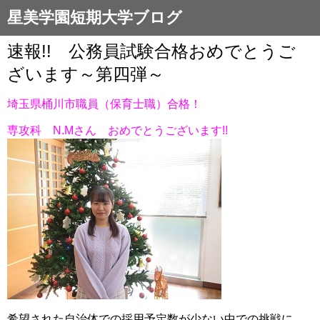
星美学園短期大学ブログ
速報!! 公務員試験合格おめでとうご
ざいます～第四弾～
埼玉県桶川市職員（保育士職）合格！
専攻科 N.Mさん おめでとうございます!!
希望された自治体での採用予定数が少ない中での挑戦に、