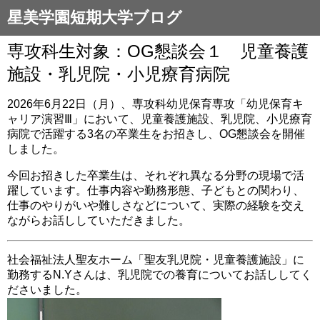
星美学園短期大学ブログ
専攻科生対象：OG懇談会１ 児童養護
施設・乳児院・小児療育病院
2026年6月22日（月）、専攻科幼児保育専攻「幼児保育キ
ャリア演習Ⅲ」において、児童養護施設、乳児院、小児療育
病院で活躍する3名の卒業生をお招きし、OG懇談会を開催
しました。
今回お招きした卒業生は、それぞれ異なる分野の現場で活
躍しています。仕事内容や勤務形態、子どもとの関わり、
仕事のやりがいや難しさなどについて、実際の経験を交え
ながらお話ししていただきました。
社会福祉法人聖友ホーム「聖友乳児院・児童養護施設」に
勤務するN.Yさんは、乳児院での養育についてお話ししてく
ださいました。