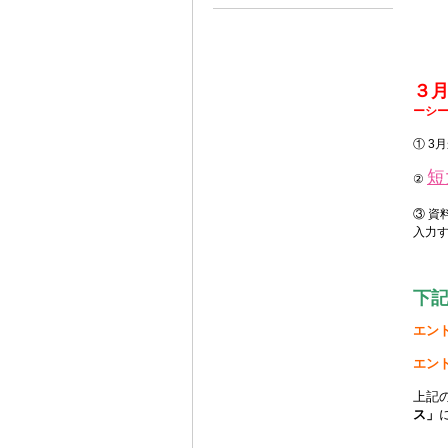
３月
ーシ
① 3
短
②
③ 資
入力
下
エント
エント
上記
ス」