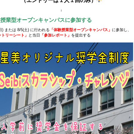
（エントリーは１人１回のみ）
↓
験授業型オープンキャンパスに参加する
(日) または 8/5(土) に行われる
「体験授業型オープンキャンパス」
に
参加し、
ントリーシート」
と
当日
「参加レポート」
を提出する