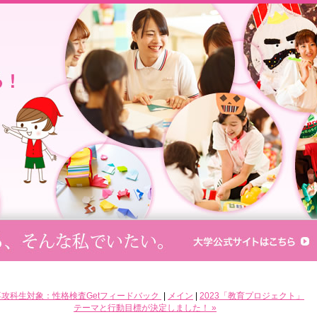
 専攻科生対象：性格検査Getフィードバック
|
メイン
|
2023「教育プロジェクト」
テーマと行動目標が決定しました！ »