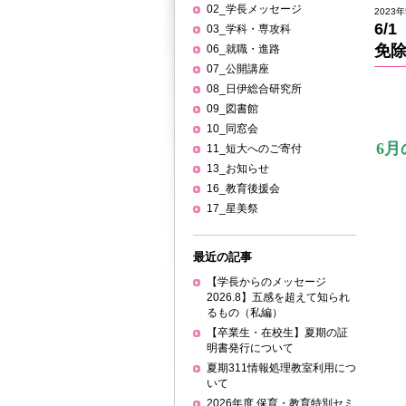
02_学長メッセージ
2023年
6/
03_学科・専攻科
免除
06_就職・進路
07_公開講座
08_日伊総合研究所
09_図書館
10_同窓会
6
11_短大へのご寄付
13_お知らせ
16_教育後援会
17_星美祭
最近の記事
【学長からのメッセージ
2026.8】五感を超えて知られ
るもの（私編）
【卒業生・在校生】夏期の証
明書発行について
夏期311情報処理教室利用につ
いて
2026年度 保育・教育特別セミ