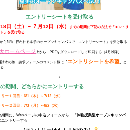
エントリーシートを受け取る
18日（土）～７月12日（水）
までの期間に
下記の方法で「エントリ
ート」を
受け取る
月から6月に行われる本学のオープンキャンパスで「エントリーシート」を受け取る
大ホームページ
上から、PDFをダウンロードして印刷する（4月以降）
エントリシートを希望
料請求の際、請求フォームのコメント欄に
「
」
と
する
↓
記の期間、どちらかにエントリーする
リー１回目：6/1（木）～7/12（水）
リー２回目：7/3（月）～8/2（水）
の期間に、Webページの申込フォームから、
「体験授業型オープンキャンパ
にエントリーする