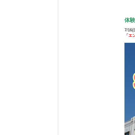
体
7/16
「
エ