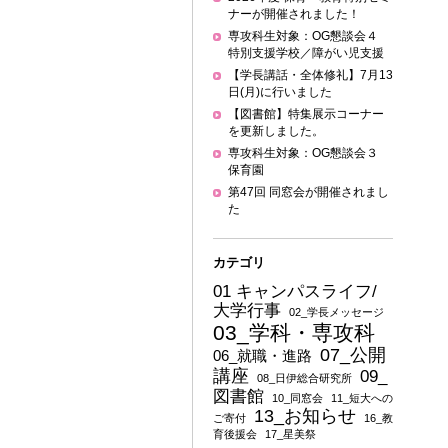
ナーが開催されました！
専攻科生対象：OG懇談会４
特別支援学校／障がい児支援
【学長講話・全体修礼】7月13
日(月)に行いました
【図書館】特集展示コーナー
を更新しました。
専攻科生対象：OG懇談会３
保育園
第47回 同窓会が開催されまし
た
カテゴリ
01 キャンパスライフ/
大学行事
02_学長メッセージ
03_学科・専攻科
07_公開
06_就職・進路
講座
09_
08_日伊総合研究所
図書館
10_同窓会
11_短大への
13_お知らせ
ご寄付
16_教
育後援会
17_星美祭