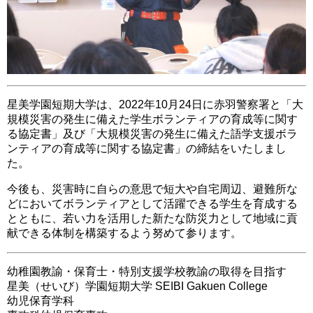
星美学園短期大学は、2022年10月24日に赤羽警察署と「大
規模災害の発生に備えた学生ボランティアの育成等に関す
る協定書」及び「大規模災害の発生に備えた語学支援ボラ
ンティアの育成等に関する協定書」の締結をいたしまし
た。
今後も、災害時に自らの意思で短大や自宅周辺、避難所な
どにおいてボランティアとして活躍できる学生を育成する
とともに、若い力を活用した新たな防災力として地域に貢
献できる体制を構築するよう努めて参ります。
幼稚園教諭・保育士・特別支援学校教諭の取得を目指す
星美（せいび）学園短期大学
SEIBI Gakuen College
幼児保育学科